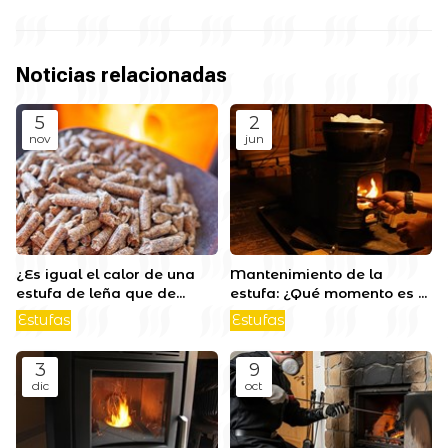
Noticias relacionadas
5
2
nov
jun
¿Es igual el calor de una
Mantenimiento de la
estufa de leña que de
estufa: ¿Qué momento es el
pellets?
más adecuado?
Estufas
Estufas
3
9
dic
oct